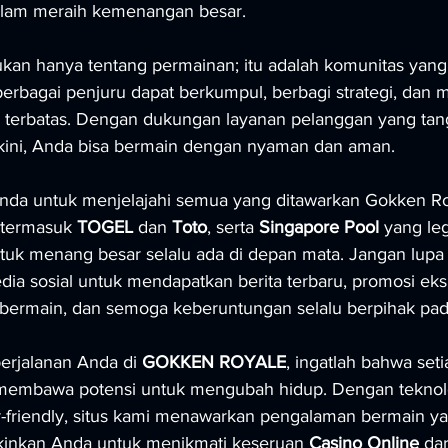
alam meraih kemenangan besar.
ukan hanya tentang permainan; itu adalah komunitas yang
erbagai penjuru dapat berkumpul, berbagi strategi, dan 
 terbatas. Dengan dukungan layanan pelanggan yang tan
kini, Anda bisa bermain dengan nyaman dan aman.
da untuk menjelajahi semua yang ditawarkan Gokken Ro
termasuk 
TOGEL
 dan 
Toto
, serta 
Singapore Pool
 yang leg
uk menang besar selalu ada di depan mata. Jangan lupa 
dia sosial untuk mendapatkan berita terbaru, promosi eksk
t bermain, dan semoga keberuntungan selalu berpihak pa
erjalanan Anda di 
GOKKEN ROYALE
, ingatlah bahwa seti
membawa potensi untuk mengubah hidup. Dengan teknolo
-friendly, situs kami menawarkan pengalaman bermain ya
inkan Anda untuk menikmati keseruan 
Casino Online
 da