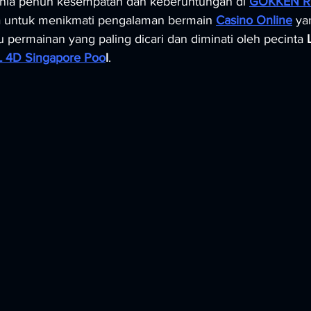
unia penuh kesempatan dan keberuntungan di 
GOKKEN R
a untuk menikmati pengalaman bermain 
Casino Online
 ya
tu permainan yang paling dicari dan diminati oleh pecinta 
 4D Singapore Poo
l
. 