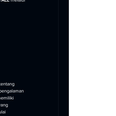
tentang 
 pengalaman 
emiliki 
yang 
lai 