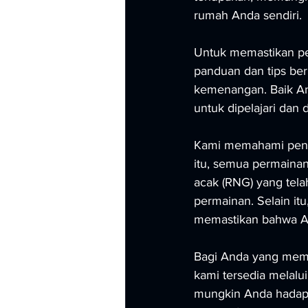
rumah Anda sendiri.
Untuk memastikan pe
panduan dan tips b
kemenangan. Baik An
untuk dipelajari dan 
Kami memahami penti
itu, semua permaina
acak (RNG) yang telah
permainan. Selain it
memastikan bahwa And
Bagi Anda yang memi
kami tersedia melalui
mungkin Anda hadapi