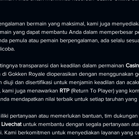
ngalaman bermain yang maksimal, kami juga menyediaka
ermain yang dapat membantu Anda dalam memperbesar p
da pemula atau pemain berpengalaman, ada selalu sesua
dicoba.
ngnya transparansi dan keadilan dalam permainan 
Casi
n di Gokken Royale dioperasikan dengan menggunakan g
 diuji dan disertifikasi untuk menjamin keadilan dan acakn
u, kami juga menawarkan 
RTP
 (Return To Player) yang komp
a mendapatkan nilai terbaik untuk setiap taruhan yang 
liki pertanyaan atau memerlukan bantuan, tim dukungan
 
Livechat
 untuk membantu dengan segala pertanyaan ata
. Kami berkomitmen untuk menyediakan layanan yang ce