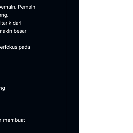
 pemain. Pemain 
ang.
arik dari 
makin besar 
erfokus pada 
ng 
.
am membuat 