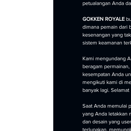
petualangan Anda d
GOKKEN ROYALE
 b
dimana pemain dari b
kesenangan yang tak
sistem keamanan ter
Kami mengundang An
beragam permainan, 
kesempatan Anda unt
mengikuti kami di me
banyak lagi. Selama
Saat Anda memulai p
yang Anda letakkan 
dan desain yang user
terlupakan, memungk