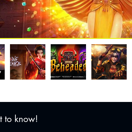
st to know!