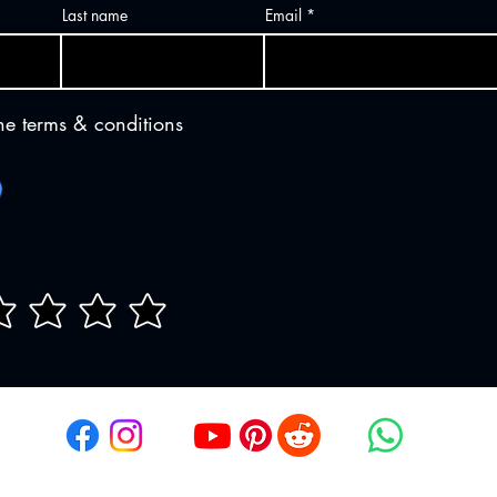
Last name
Email
the terms & conditions
2026 by GOKKEN ROYALE. Powered and secured by Royale