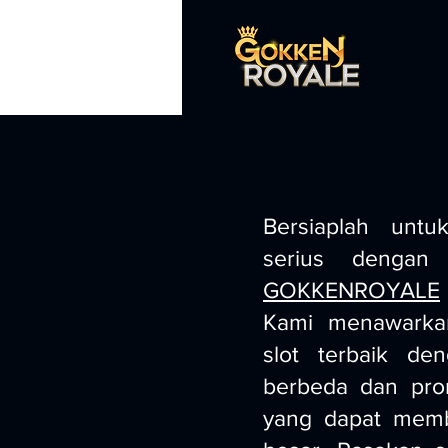
Bersiaplah untu
serius denga
GOKKENROYALE
Kami menawarkan
slot terbaik de
berbeda dan pro
yang dapat mem