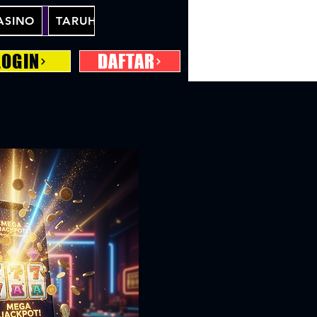
ASINO
TARUHAN BOLA
TOGEL ONLINE
Foru
LOGIN
DAFTAR