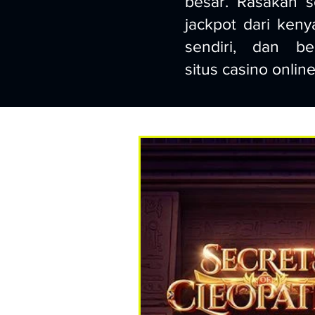
besar. Rasakan 
jackpot dari ke
sendiri, dan b
situs casino online